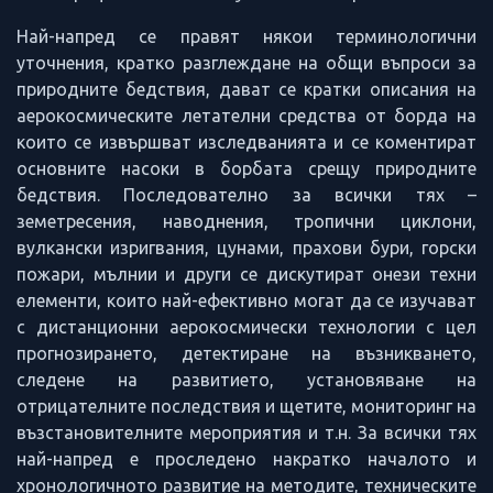
Най-напред се правят някои терминологични
уточнения, кратко разглеждане на общи въпроси за
природните бедствия, дават се кратки описания на
аерокосмическите летателни средства от борда на
които се извършват изследванията и се коментират
основните насоки в борбата срещу природните
бедствия. Последователно за всички тях –
земетресения, наводнения, тропични циклони,
вулкански изригвания, цунами, прахови бури, горски
пожари, мълнии и други се дискутират онези техни
елементи, които най-ефективно могат да се изучават
с дистанционни аерокосмически технологии с цел
прогнозирането, детектиране на възникването,
следене на развитието, установяване на
отрицателните последствия и щетите, мониторинг на
възстановителните мероприятия и т.н. За всички тях
най-напред е проследено накратко началото и
хронологичното развитие на методите, техническите